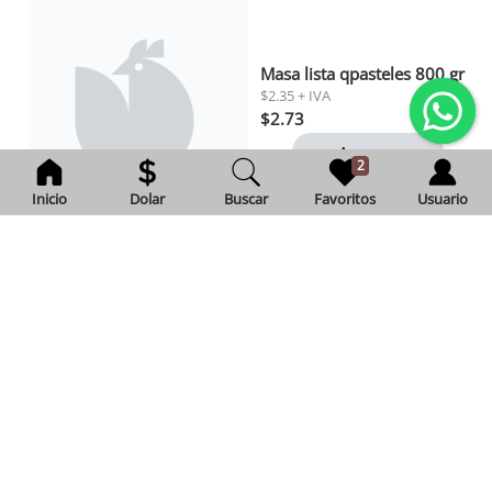
Masa lista qpasteles 800 gr
$2.35 + IVA
$2.73
Agregar
2
Inicio
Dolar
Buscar
Favoritos
Usuario
Soda minalba lata 355 ml
$1.20 + IVA
$1.39
Agregar