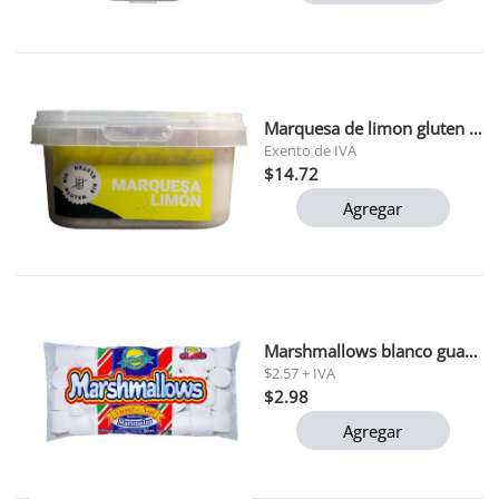
Marquesa de limon gluten free kabalance 139gr
Exento de IVA
$14.72
Agregar
Marshmallows blanco guandy 255 gr
$2.57 + IVA
$2.98
Agregar