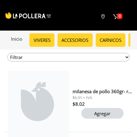
0
Inicio
VIVERES
ACCESORIOS
CARNICOS
C
milanesa de pollo 360gr- rora alimentos
$6.91 + IVA
$8.02
Agregar