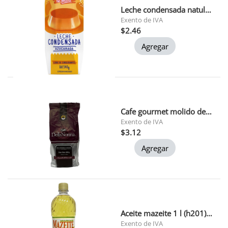
Leche condensada natulac 340 gr
Exento de IVA
$2.46
Agregar
Cafe gourmet molido della nonna 200 gr
Exento de IVA
$3.12
Agregar
Aceite mazeite 1 l (h201) 1x12
Exento de IVA