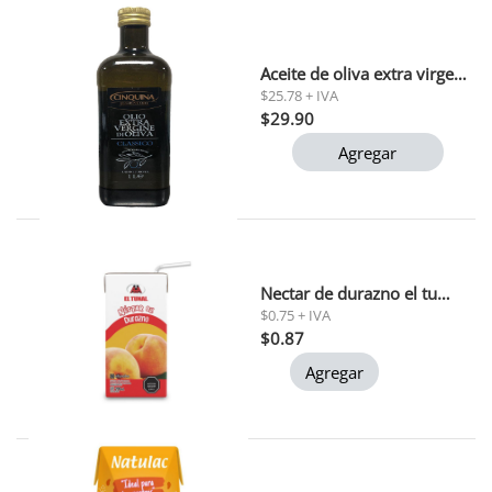
Aceite de oliva extra virgen clasico cinquina 1l
$25.78 + IVA
$29.90
Agregar
Nectar de durazno el tunal 200 ml
$0.75 + IVA
$0.87
Agregar