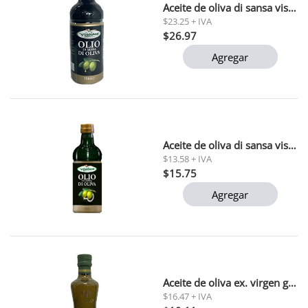
Aceite de oliva di sansa visciano 1 litro
$23.25 + IVA
$26.97
Agregar
Aceite de oliva di sansa visciano 500 ml
$13.58 + IVA
$15.75
Agregar
Aceite de oliva ex. virgen gallo 500 ml
$16.47 + IVA