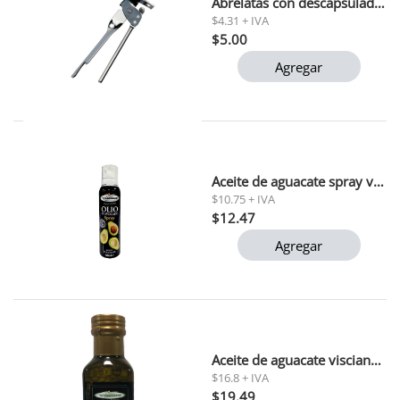
Abrelatas con descapsulador pedrini
$4.31 + IVA
$5.00
Agregar
Aceite de aguacate spray visciano 100 ml
$10.75 + IVA
$12.47
Agregar
Aceite de aguacate visciano 250 ml
$16.8 + IVA
$19.49