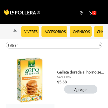
0
Inicio
VIVERES
ACCESORIOS
CARNICOS
CHARC
Galleta dorada al horno zero gullon 330gr
$4.9 + IVA
$5.68
Agregar