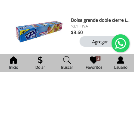
Bolsa grande doble cierre izy pack 12b
$3.1 + IVA
$3.60
Agregar
2
Inicio
Dolar
Buscar
Favoritos
Usuario
Arroz mary tradicional 900 gr 1x24
Exento de IVA
$1.12
Agregar