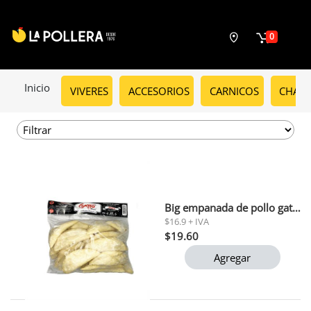
0
Inicio
VIVERES
ACCESORIOS
CARNICOS
CHARC
Big empanada de pollo gatto grill 25 unid
$16.9 + IVA
$19.60
Agregar