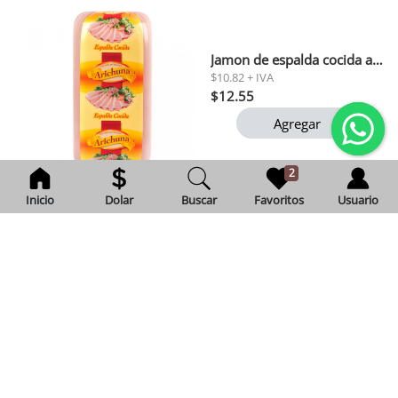
Jamon de espalda cocida arichuna por kg
$10.82 + IVA
$12.55
Agregar
2
Inicio
Dolar
Buscar
Favoritos
Usuario
Cafe gourmet molido della nonna 200 gr
Exento de IVA
$3.12
Agregar