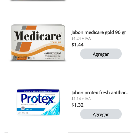
Jabon medicare gold 90 gr
$1.24 + IVA
$1.44
Agregar
Jabon protex fresh antibacterial 75 gr
$1.14 + IVA
$1.32
Agregar