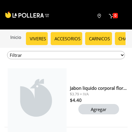
0
Inicio
VIVERES
ACCESORIOS
CARNICOS
CHARC
Jabon liquido corporal flor de manzana alive 443ml
$3.79 + IVA
$4.40
Agregar