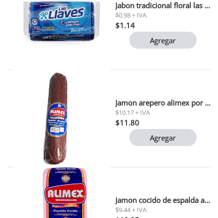
Jabon tradicional floral las llaves 200 gr (l376) 1x44
$0.98 + IVA
$1.14
Agregar
Jamon arepero alimex por kg
$10.17 + IVA
$11.80
Agregar
Jamon cocido de espalda alimex por kg
$9.44 + IVA