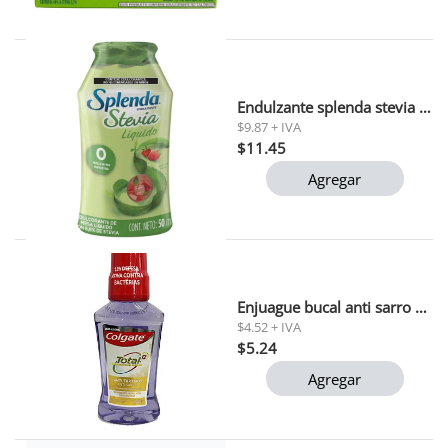
Endulzante splenda stevia liquido 50ml 1x2x6
$9.87 + IVA
$11.45
Agregar
Enjuague bucal anti sarro colgate total 12 250 ml
$4.52 + IVA
$5.24
Agregar