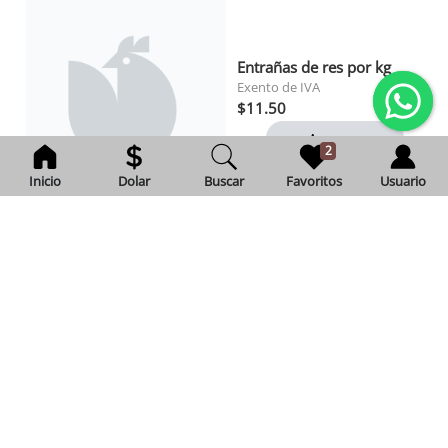
Entrañas de res por kg
Exento de IVA
$11.50
Agregar
2
Inicio
Dolar
Buscar
Favoritos
Usuario
Arroz esmeralda mary 900 gr
Exento de IVA
$1.48
Agregar