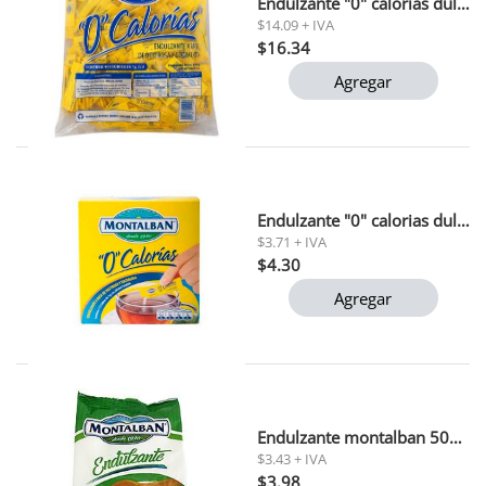
Endulzante "0" calorias dulfit montalban 400g
$14.09 + IVA
$16.34
Agregar
Endulzante "0" calorias dulfit montalban 48 gr
$3.71 + IVA
$4.30
Agregar
Endulzante montalban 500 gr
$3.43 + IVA
$3.98