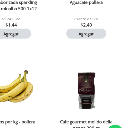
borizada sparkling
Aguacate-pollera
a minalba 500 1x12
$1.24 + IVA
Exento de IVA
$1.44
$2.40
Agregar
Agregar
os por kg - pollera
Cafe gourmet molido della