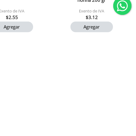
nonna 200 gr
Exento de IVA
Exento de IVA
$2.55
$3.12
Agregar
Agregar
ary tradicional 900
Papas por kg - pollera
gr 1x24