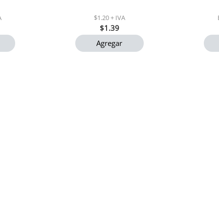
A
$1.20 + IVA
$1.39
Agregar
y 900 gr
Caraotas negras el maizalito
Arroz m
400 gr