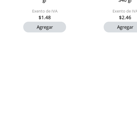
gr
340 gr
Exento de IVA
Exento de IV
$1.48
$2.46
Agregar
Agregar
Agua minalba 600ml
Arroz premium mar
1x24