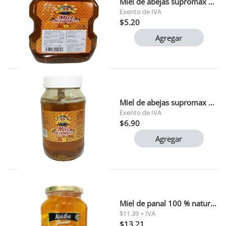
Miel de abejas supromax 360g 1*20
Exento de IVA
$5.20
Agregar
Miel de abejas supromax 600 gr 1*15
Exento de IVA
$6.90
Agregar
Miel de panal 100 % natural kaldini 454 gr 1x6
$11.39 + IVA
$13.21