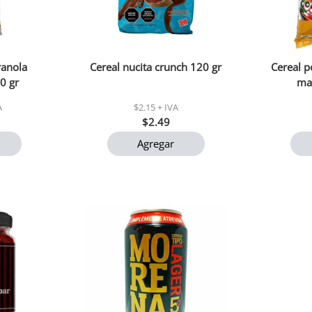
ranola
Cereal nucita crunch 120 gr
Cereal p
0 gr
mai
A
$2.15 + IVA
$2.49
Agregar