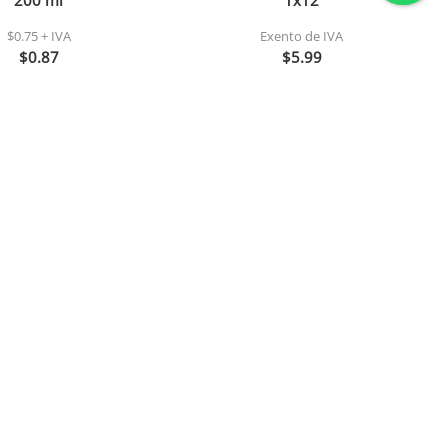
200 ml
1x12
$0.75 + IVA
Exento de IVA
$0.87
$5.99
Agregar
Agregar
 agua margarita 170
Casabe cuña casa avila
gr (d403)
220gr