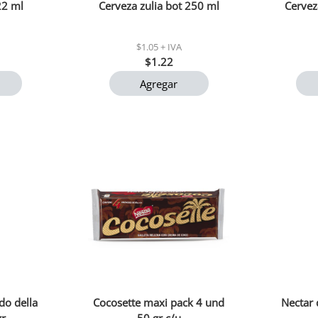
22 ml
Cerveza zulia bot 250 ml
Cervez
$1.05 + IVA
$1.22
Agregar
do della
Cocosette maxi pack 4 und
Nectar 