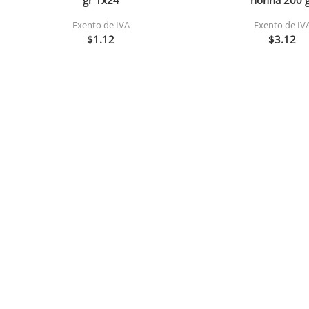
gr 1x24
nonna 200 g
Exento de IVA
Exento de IV
$1.12
$3.12
Agregar
Agregar
Arroz esmeralda mary 900
Atun en aceite marg
gr
gr (d399)