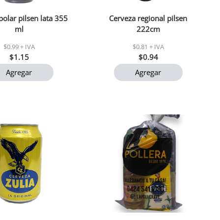
polar pilsen lata 355
Cerveza regional pilsen
ml
222cm
$0.99 + IVA
$0.81 + IVA
$1.15
$0.94
Agregar
Agregar