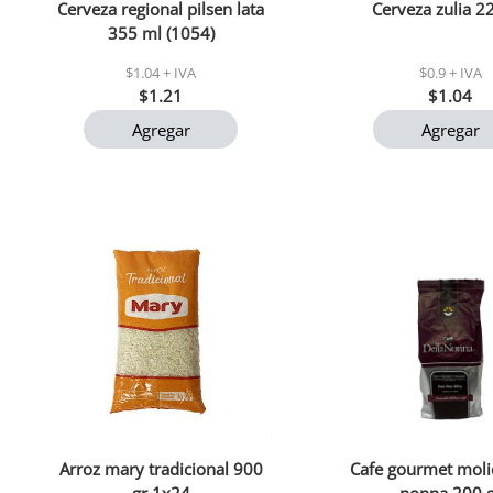
Cerveza regional pilsen lata
Cerveza zulia 2
355 ml (1054)
$1.04 + IVA
$0.9 + IVA
$1.21
$1.04
Agregar
Agregar
Arroz mary tradicional 900
Cafe gourmet moli