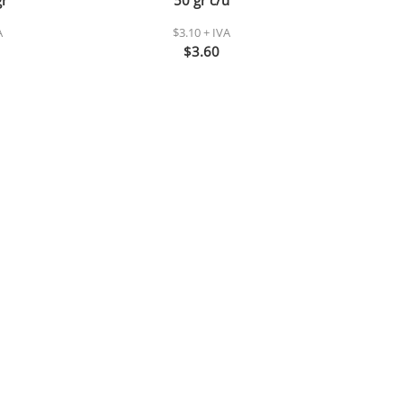
r
50 gr c/u
A
$3.10 + IVA
$3.60
Agregar
arita 170
Susy maxi pack 4 unidades
Atun en
50gr c/u