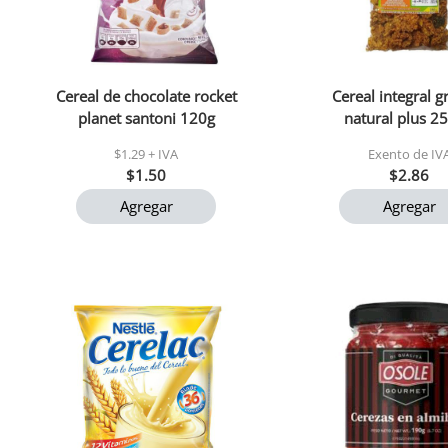
Cereal de chocolate rocket
Cereal integral g
planet santoni 120g
natural plus 25
$1.29 + IVA
Exento de IV
$1.50
$2.86
Agregar
Agregar