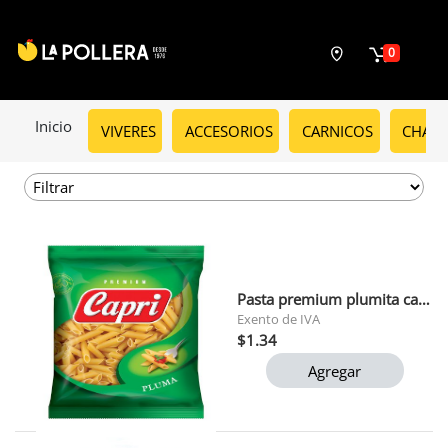
0
Inicio
VIVERES
ACCESORIOS
CARNICOS
CHARC
Pasta premium plumita capri 500 gr
Exento de IVA
$1.34
Agregar