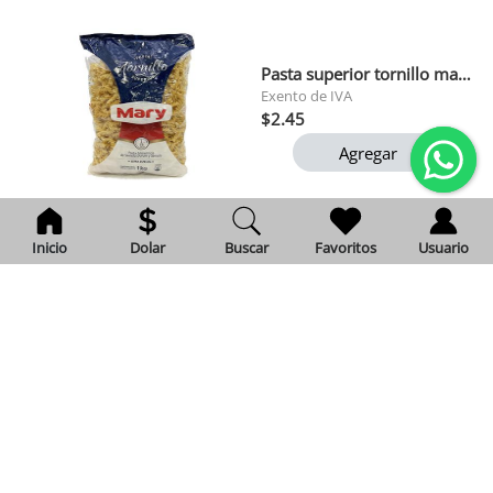
Pasta superior tornillo mary 1 kg
Exento de IVA
$2.45
Agregar
2
Inicio
Dolar
Buscar
Favoritos
Usuario
Cafe gourmet molido della nonna 200 gr
Exento de IVA
$3.12
Agregar