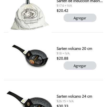
Sarten de inducción maori pedrini 20 cm
$17.6 + IVA
$20.42
Agregar
Sarten volcano 20 cm
$18 + IVA
$20.88
Agregar
Sarten volcano 24 cm
$26.15 + IVA
$30.33