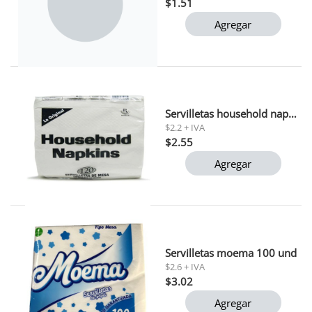
$1.51
Agregar
Servilletas household napkins 120 unid (201007) 1x12
$2.2 + IVA
$2.55
Agregar
Servilletas moema 100 und
$2.6 + IVA
$3.02
Agregar