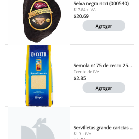
Selva negra ricci (000540)
$17.84 + IVA
$20.69
Agregar
Semola n175 de cecco 250 gr
Exento de IVA
$2.85
Agregar
Servilletas grande caricias 160h
$1.3 + IVA