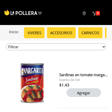
0
Inicio
VIVERES
ACCESORIOS
CARNICOS
C
Sardinas en tomate margarita 170 gr (d386) polar
Exento de IVA
$1.43
Agregar