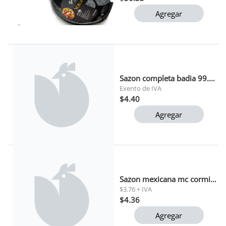
Agregar
Sazon completa badia 99.2g (3.5oz)
Exento de IVA
$4.40
Agregar
Sazon mexicana mc cormick 82 gr
$3.76 + IVA
$4.36
Agregar