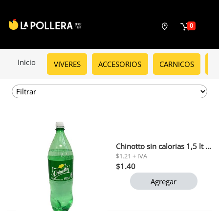
0
Inicio
VIVERES
ACCESORIOS
CARNICOS
C
Chinotto sin calorias 1,5 lt 1 x6 (171)
$1.21 + IVA
$1.40
Agregar