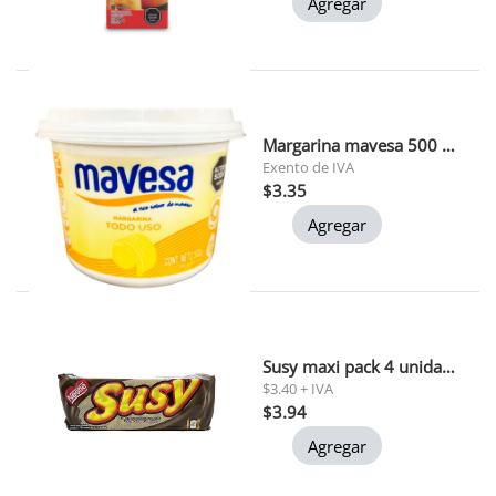
Agregar
Margarina mavesa 500 grs (t086)
Exento de IVA
$3.35
Agregar
Susy maxi pack 4 unidades 50gr c/u
$3.40 + IVA
$3.94
Agregar