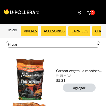
0
Inicio
VIVERES
ACCESORIOS
CARNICOS
CHARC
Carbon vegetal la montserratina 1.5 kg
$4.58 + IVA
$5.31
Agregar