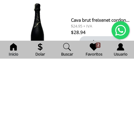
Cava brut freixenet cordon negro 0,75 l
$24.95 + IVA
$28.94
Agregar
2
Inicio
Dolar
Buscar
Favoritos
Usuario
Cafe gourmet molido della nonna 200 gr
Exento de IVA
$3.12
Agregar