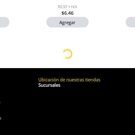
$5.57 + IVA
$6.46
Agregar
Ubicación de nuestras tiendas
Sucursales
e
o