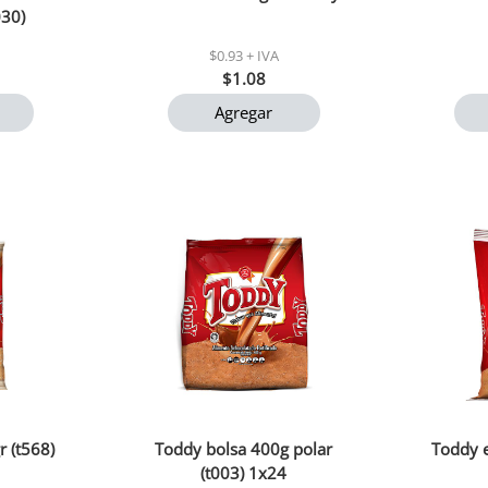
30)
$0.93 + IVA
$1.08
Agregar
r (t568)
Toddy bolsa 400g polar
Toddy e
(t003) 1x24