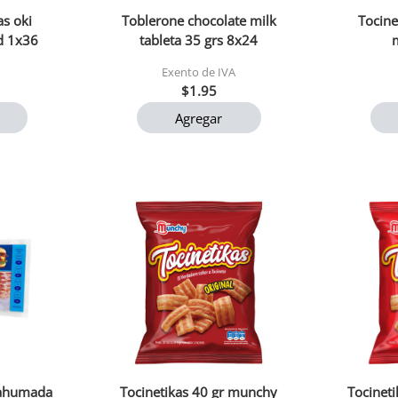
as oki
Toblerone chocolate milk
Tocin
d 1x36
tableta 35 grs 8x24
Exento de IVA
$1.95
Agregar
 ahumada
Tocinetikas 40 gr munchy
Tocinet