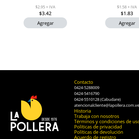
$2.95 + IVA
$1.58 + IVA
$3.42
$1.83
Agregar
Agregar
Contacto
0424-5288009
0424-5416790
0424-5510128 (Cabudare)
atencionalcliente@lapollera.com.v
Historia
Trabaja con nosotros
Términos y condiciones de us
Políticas de privacidad
Políticas de devolución
Acuerdo de registro