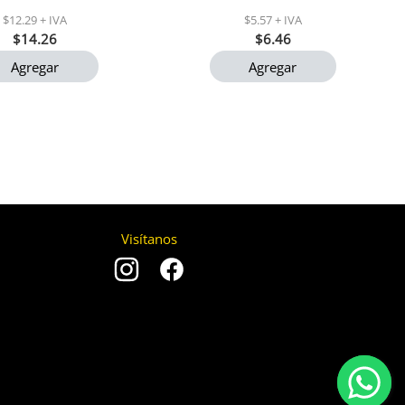
$12.29 + IVA
$5.57 + IVA
$14.26
$6.46
Agregar
Agregar
Visítanos