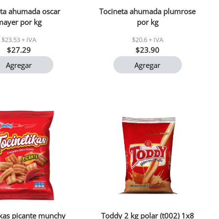
eta ahumada oscar
Tocineta ahumada plumrose
mayer por kg
por kg
$23.53 + IVA
$20.6 + IVA
$27.29
$23.90
Agregar
Agregar
ikas picante munchy
Toddy 2 kg polar (t002) 1x8