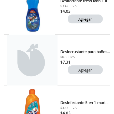
Desifectante fresh ivon 1 lt
$3.47 + IVA
$4.03
Agregar
Desincrustante para baños repuesto fuller 500ml
$6.3 + IVA
$7.31
Agregar
Desinfectante 5 en 1 marina mr musculo 500ml 1x12
$3.47 + IVA
$4.03