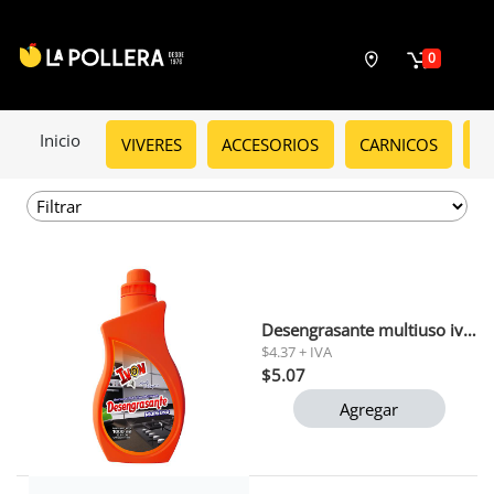
0
Inicio
VIVERES
ACCESORIOS
CARNICOS
C
Desengrasante multiuso ivon 650 ml
$4.37 + IVA
$5.07
Agregar