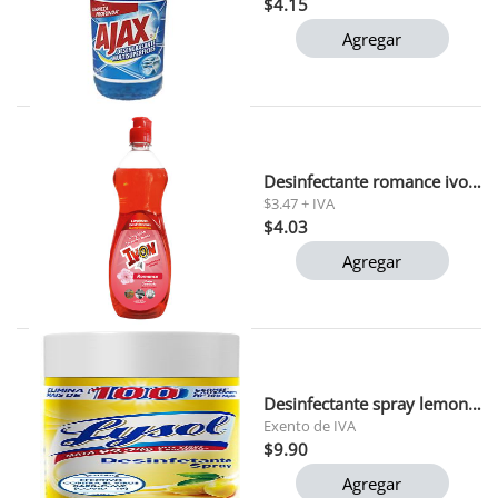
$4.15
Agregar
Desinfectante romance ivon 1 lt
$3.47 + IVA
$4.03
Agregar
Desinfectante spray lemon breeze lysol 354 g.
Exento de IVA
$9.90
Agregar