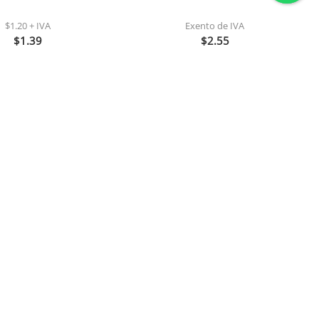
$1.20 + IVA
Exento de IVA
$1.39
$2.55
Agregar
Agregar
 club social original
Arroz mary tradicional 900
34 gr (0200)
gr 1x24