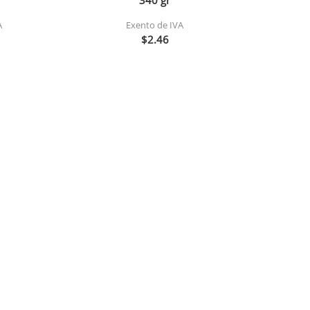
340 gr
A
Exento de IVA
$2.46
Agregar
600ml
Arroz premium mary 900 gr
Galleta
1x24
2