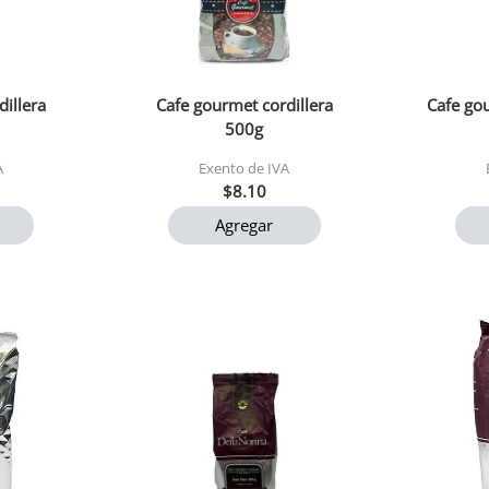
illera
Cafe gourmet cordillera
Cafe gou
500g
A
Exento de IVA
$8.10
Agregar