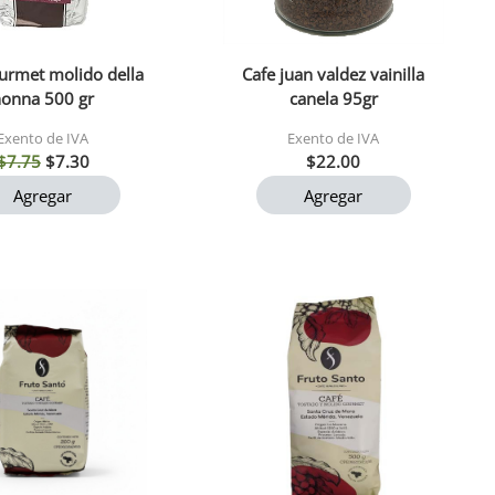
urmet molido della
Cafe juan valdez vainilla
nonna 500 gr
canela 95gr
Exento de IVA
Exento de IVA
$7.75
$7.30
$22.00
Agregar
Agregar