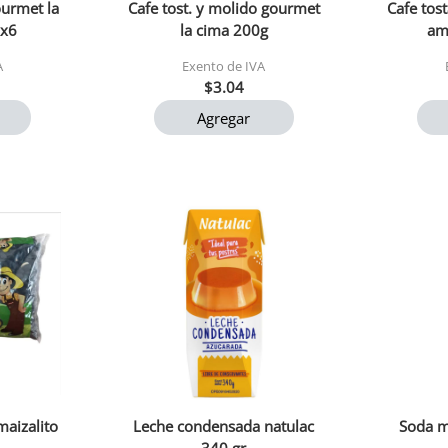
ourmet la
Cafe tost. y molido gourmet
Cafe tos
1x6
la cima 200g
am
A
Exento de IVA
$3.04
Agregar
maizalito
Leche condensada natulac
Soda m