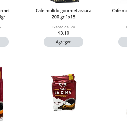
urmet
Cafe molido gourmet arauca
Cafe mo
0gr
200 gr 1x15
A
Exento de IVA
$3.10
Agregar