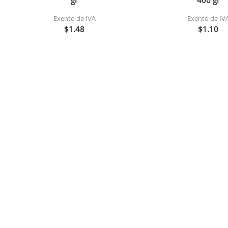
gr
400 gr
Exento de IVA
Exento de IV
$1.48
$1.10
Agregar
Agregar
Cafe gourmet molido della
Agua minalba 
nonna 200 gr