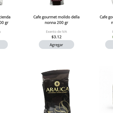
cienda
Cafe gourmet molido della
Cafe go
00 gr
nonna 200 gr
A
Exento de IVA
$3.12
Agregar