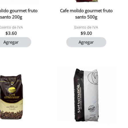
lido gourmet fruto
Cafe molido gourmet fruto
santo 200g
santo 500g
Exento de IVA
Exento de IVA
$3.60
$9.00
Agregar
Agregar