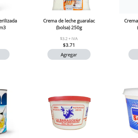
rilizada
Crema de leche guaralac
Crema 
cm3
(bolsa) 250g
$3.2 + IVA
$3.71
Agregar