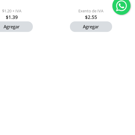
$1.20 + IVA
Exento de IVA
$1.39
$2.55
Agregar
Agregar
 club social original
Arroz mary tradicional 900
34 gr (0200)
gr 1x24