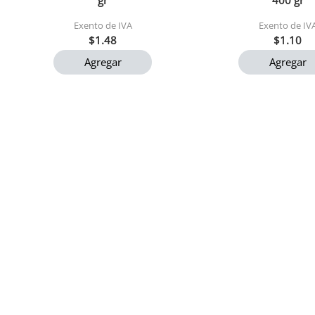
gr
400 gr
Exento de IVA
Exento de IV
$1.48
$1.10
Agregar
Agregar
Cafe gourmet molido della
Agua minalba 
nonna 200 gr