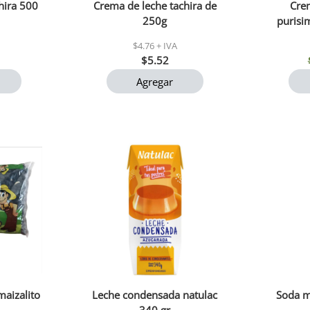
hira 500
Crema de leche tachira de
Crem
250g
purisi
$4.76 + IVA
$5.52
Agregar
maizalito
Leche condensada natulac
Soda m