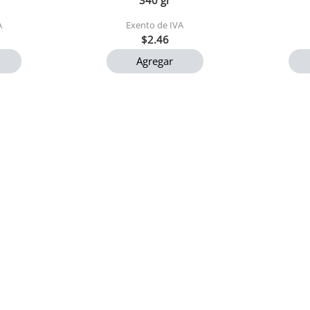
340 gr
A
Exento de IVA
$2.46
Agregar
600ml
Arroz premium mary 900 gr
Galleta
1x24
2