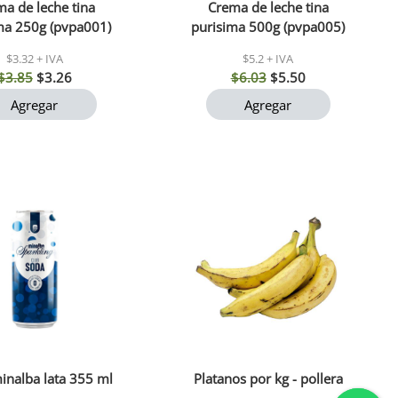
a de leche tina
Crema de leche tina
ma 250g (pvpa001)
purisima 500g (pvpa005)
$3.32 + IVA
$5.2 + IVA
$3.85
$3.26
$6.03
$5.50
Agregar
Agregar
inalba lata 355 ml
Platanos por kg - pollera