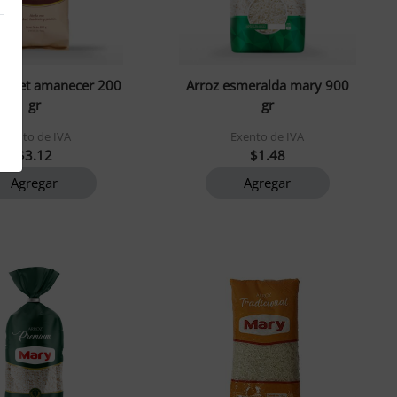
urmet amanecer 200
Arroz esmeralda mary 900
gr
gr
Exento de IVA
Exento de IVA
$3.12
$1.48
Agregar
Agregar