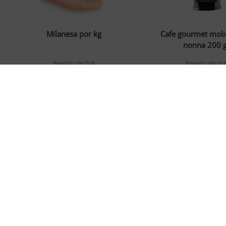
Milanesa por kg
Cafe gourmet moli
nonna 200 g
Exento de IVA
Exento de IV
$8.10
$3.12
Agregar
Agregar