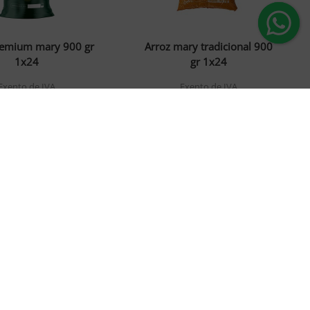
remium mary 900 gr
Arroz mary tradicional 900
1x24
gr 1x24
Exento de IVA
Exento de IVA
$1.36
$1.12
Agregar
Agregar