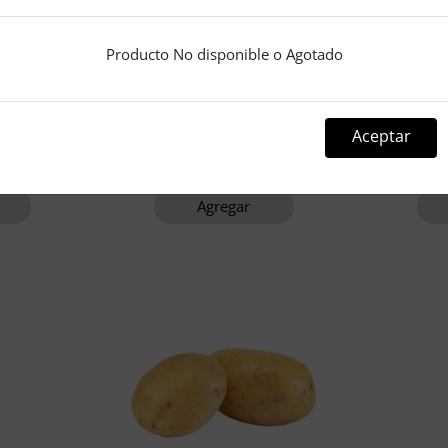
Producto No disponible o Agotado
arita 170
Leche condensada natulac
Cafe go
340 gr
Aceptar
Exento de IVA
$2.46
Agregar