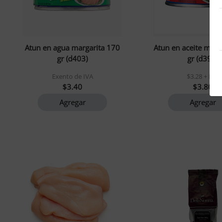
Atun en agua margarita 170
Atun en aceite marg
gr (d403)
gr (d399)
Exento de IVA
$3.28 + IVA
$3.40
$3.80
Agregar
Agregar